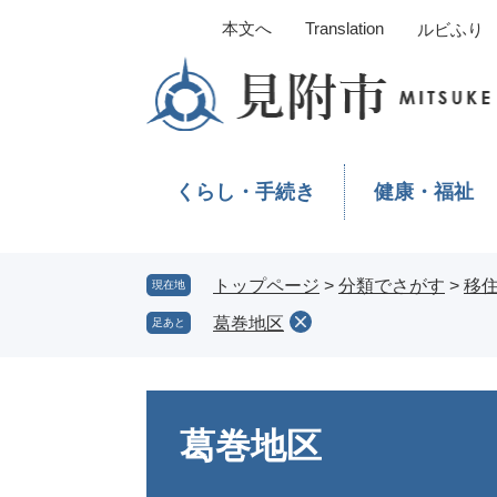
ペ
メ
本文へ
Translation
ルビふり
ー
ニ
ジ
ュ
の
ー
先
を
頭
飛
で
ば
くらし・手続き
健康・福祉
す。
し
て
本
文
トップページ
>
分類でさがす
>
移
現在地
へ
葛巻地区
足あと
本
文
葛巻地区