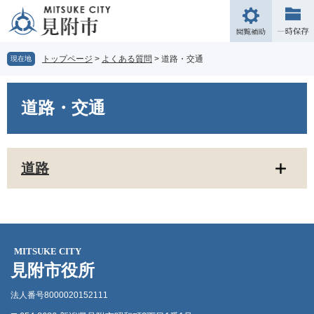
ペ
メ
ー
ニ
閲
ジ
ュ
覧
の
ー
補
トップページ
>
よくある質問
>
道路・交通
現在地
先
を
助
頭
飛
本
で
ば
文
道路・交通
す。
し
て
本
文
道路
へ
MITSUKE CITY
見附市役所
法人番号8000020152111