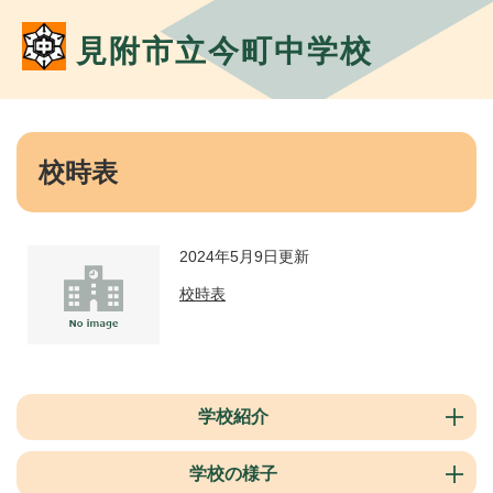
ペ
メ
ー
ニ
見附市立今町中学校
ジ
ュ
の
ー
先
を
頭
飛
本
で
ば
文
校時表
す。
し
て
本
文
2024年5月9日更新
へ
校時表
学校紹介
学校の様子