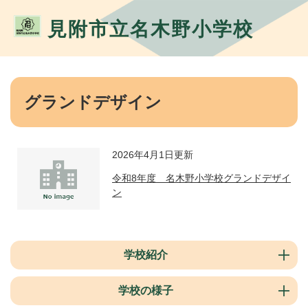
ペ
メ
ー
ニ
見附市立名木野小学校
ジ
ュ
の
ー
先
を
頭
飛
本
で
ば
文
グランドデザイン
す。
し
て
本
文
2026年4月1日更新
へ
令和8年度 名木野小学校グランドデザイ
ン
学校紹介
学校の様子