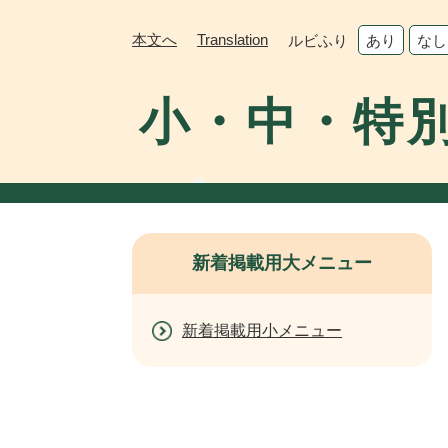
ペ
メ
ー
ニ
本文へ
Translation
ルビふり
あり
なし
ジ
ュ
の
ー
小・中・特
先
を
頭
飛
で
ば
す。
し
て
本
文
新着掲載用大メニュー
へ
新着掲載用小メニュー