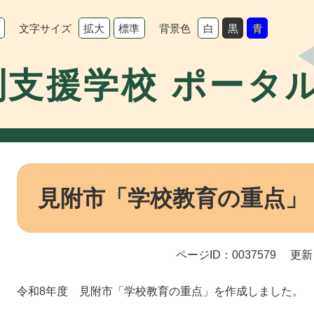
文字サイズ
背景色
拡大
標準
白
黒
青
別支援学校 ポータ
本
文
見附市「学校教育の重点」
ページID：0037579
更新
令和8年度 見附市「学校教育の重点」を作成しました。