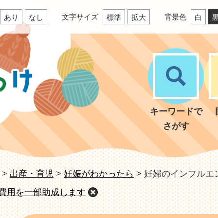
文字サイズ
背景色
あり
なし
標準
拡大
白
キーワードで
さがす
>
出産・育児
>
妊娠がわかったら
>
妊婦のインフルエ
費用を一部助成します