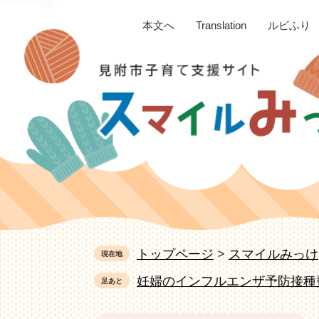
ペ
メ
本文へ
Translation
ルビふり
ー
ニ
ジ
ュ
の
ー
先
を
頭
飛
で
ば
す。
し
て
本
文
へ
トップページ
>
スマイルみっけ
現在地
妊婦のインフルエンザ予防接種
足あと