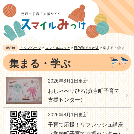
ペ
メ
ー
ニ
ジ
ュ
の
ー
先
を
頭
飛
トップページ
>
スマイルみっけ
>
目的別でさがす
>
集まる・学ぶ
現在地
で
ば
本
集まる・学ぶ
す。
し
文
て
本
2026年8月1日更新
文
おしゃべりひろば(今町子育て
へ
支援センター）
2026年8月1日更新
子育て応援！リフレッシュ講座
（学校町子育て支援センター）