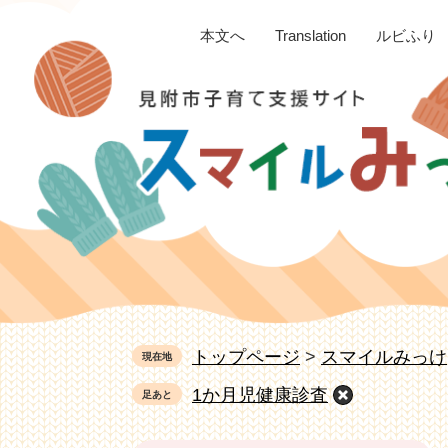
ペ
メ
本文へ
Translation
ルビふり
ー
ニ
ジ
ュ
の
ー
先
を
頭
飛
で
ば
す。
し
て
本
文
へ
トップページ
>
スマイルみっけ
現在地
1か月児健康診査
足あと