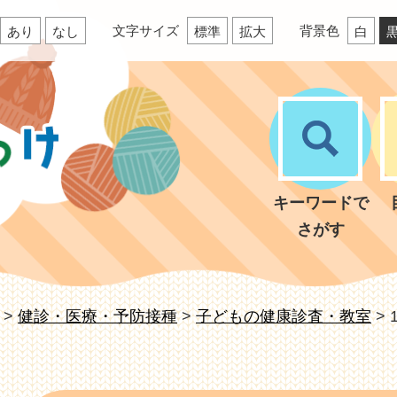
文字サイズ
背景色
あり
なし
標準
拡大
白
キーワードで
さがす
>
健診・医療・予防接種
>
子どもの健康診査・教室
>