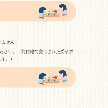
きません。
ください。（前住地で交付された受診票
ます。）