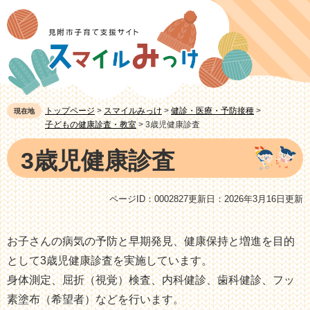
ペ
メ
ー
ニ
ジ
ュ
の
ー
先
を
頭
飛
トップページ
>
スマイルみっけ
>
健診・医療・予防接種
>
現在地
で
ば
子どもの健康診査・教室
>
3歳児健康診査
す。
し
本
3歳児健康診査
て
文
本
文
ページID：0002827
更新日：2026年3月16日更新
へ
お子さんの病気の予防と早期発見、健康保持と増進を目的
として3歳児健康診査を実施しています。
身体測定、屈折（視覚）検査、内科健診、歯科健診、フッ
素塗布（希望者）などを行います。