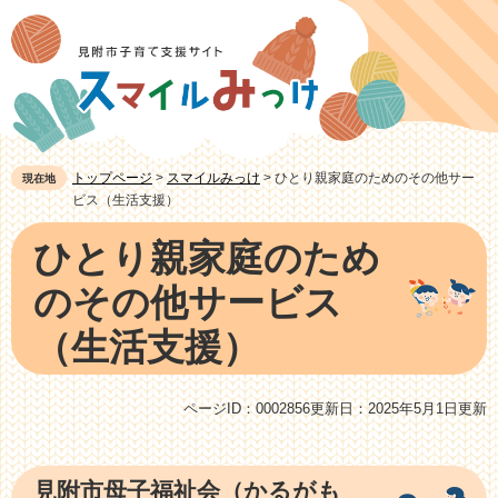
ペ
メ
ー
ニ
ジ
ュ
の
ー
先
を
頭
飛
トップページ
>
スマイルみっけ
>
ひとり親家庭のためのその他サー
現在地
で
ば
ビス（生活支援）
す。
し
本
ひとり親家庭のため
て
文
本
のその他サービス
文
（生活支援）
へ
ページID：0002856
更新日：2025年5月1日更新
見附市母子福祉会（かるがも