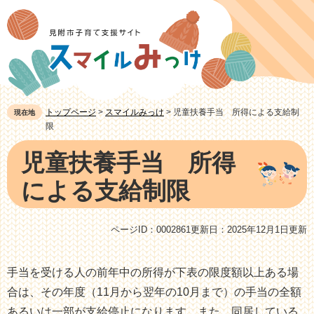
ペ
メ
ー
ニ
ジ
ュ
の
ー
先
を
頭
飛
トップページ
>
スマイルみっけ
>
児童扶養手当 所得による支給制
現在地
で
ば
限
す。
し
本
児童扶養手当 所得
て
文
本
による支給制限
文
へ
ページID：0002861
更新日：2025年12月1日更新
手当を受ける人の前年中の所得が下表の限度額以上ある場
合は、その年度（11月から翌年の10月まで）の手当の全額
あるいは一部が支給停止になります。また、同居している