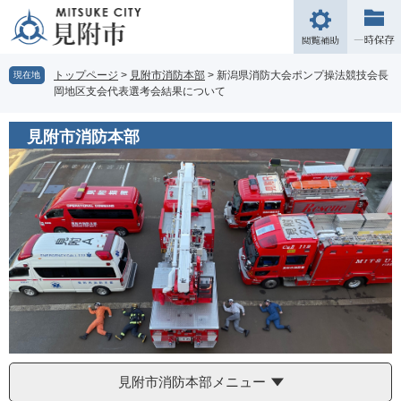
ペ
メ
ー
ニ
閲
ジ
ュ
覧
の
ー
補
トップページ
>
見附市消防本部
>
新潟県消防大会ポンプ操法競技会長
現在地
先
を
岡地区支会代表選考会結果について
助
頭
飛
で
ば
見附市消防本部
す。
し
て
本
文
へ
見附市消防本部メニュー