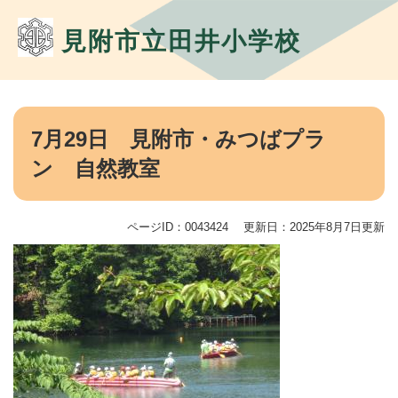
ペ
メ
ー
ニ
見附市立田井小学校
ジ
ュ
の
ー
先
を
頭
飛
本
で
ば
文
7月29日 見附市・みつばプラ
す。
し
て
ン 自然教室
本
文
へ
ページID：0043424
更新日：2025年8月7日更新