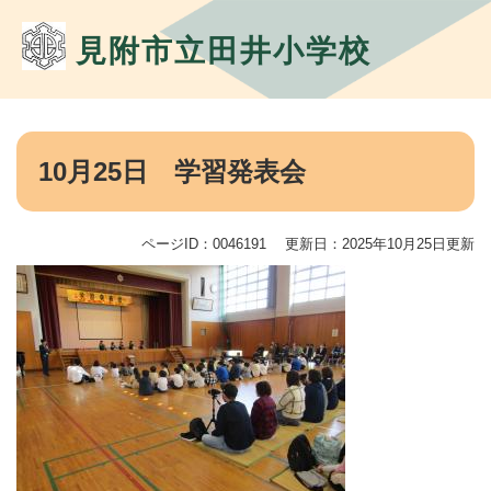
ペ
メ
ー
ニ
見附市立田井小学校
ジ
ュ
の
ー
先
を
頭
飛
本
で
ば
文
10月25日 学習発表会
す。
し
て
本
文
ページID：0046191
更新日：2025年10月25日更新
へ