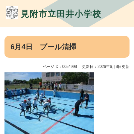
ペ
メ
ー
ニ
見附市立田井小学校
ジ
ュ
の
ー
先
を
頭
飛
本
で
ば
文
6月4日 プール清掃
す。
し
て
本
文
ページID：0054998
更新日：2026年6月8日更新
へ