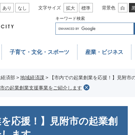
文字サイズ
背景色
あり
なし
拡大
標準
白
キーワード検索
子育て・文化・スポーツ
産業・ビジネス
業経済部
>
地域経済課
>
【市内での起業創業を応援！】見附市
市の起業創業支援事業をご紹介します
業を応援！】見附市の起業創
介します