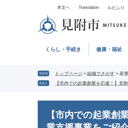
ペ
メ
本文へ
Translation
ルビふり
ー
ニ
ジ
ュ
の
ー
先
を
頭
飛
で
ば
くらし・手続き
健康・福祉
す。
し
て
本
文
トップページ
>
組織でさがす
>
産
現在地
へ
【市内での起業創業を応援！】見附
足あと
本
文
【市内での起業創
業支援事業をご紹