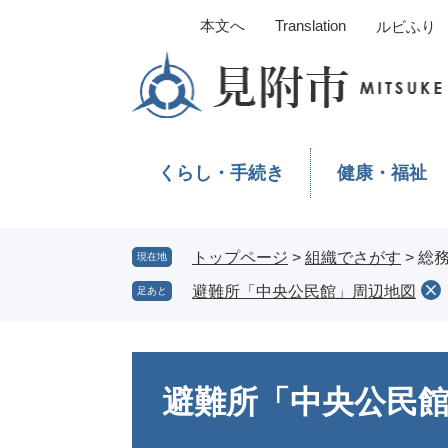
ペ
メ
本文へ
Translation
ルビふり
ー
ニ
ジ
ュ
の
ー
先
を
頭
飛
で
ば
くらし・手続き
健康・福祉
す。
し
て
本
文
トップページ
>
組織でさがす
>
総
現在地
へ
避難所「中央公民館」周辺地図
足あと
本
文
避難所「中央公民