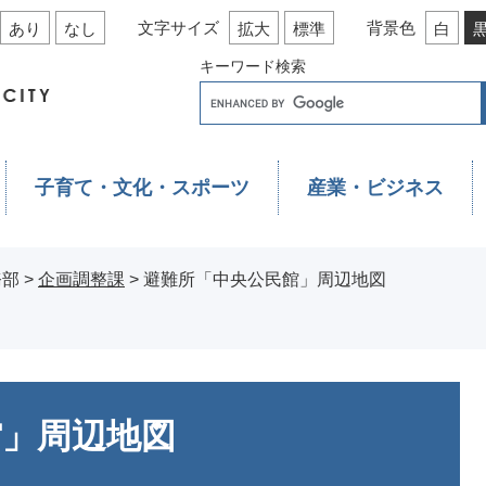
文字サイズ
背景色
あり
なし
拡大
標準
白
キーワード検索
子育て・文化・スポーツ
産業・ビジネス
務部
>
企画調整課
>
避難所「中央公民館」周辺地図
館」周辺地図