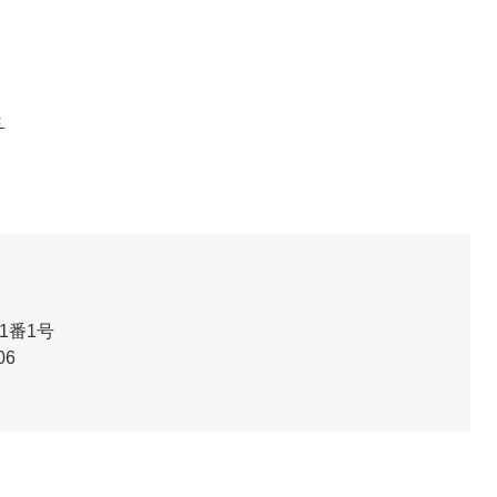
き
1番1号
06