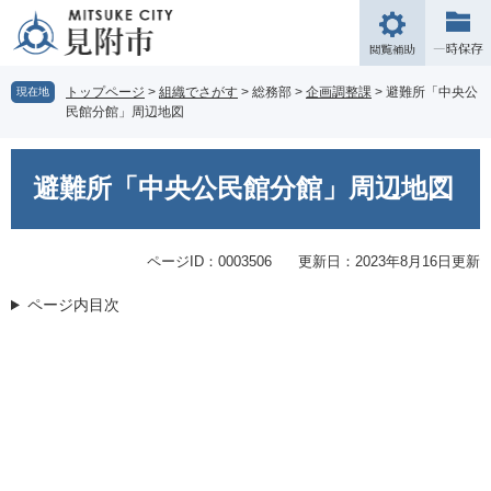
ペ
メ
ー
ニ
閲
ジ
ュ
覧
の
ー
補
トップページ
>
組織でさがす
>
総務部
>
企画調整課
>
避難所「中央公
現在地
先
を
民館分館」周辺地図
助
頭
飛
で
ば
本
す。
し
文
避難所「中央公民館分館」周辺地図
て
本
文
ページID：0003506
更新日：2023年8月16日更新
へ
ページ内目次