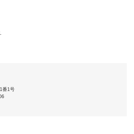
き
1番1号
06