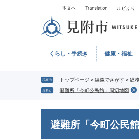
ペ
メ
本文へ
Translation
ルビふり
ー
ニ
ジ
ュ
の
ー
先
を
頭
飛
で
ば
くらし・手続き
健康・福祉
す。
し
て
本
文
トップページ
>
組織でさがす
>
総
現在地
へ
避難所「今町公民館」周辺地図
足あと
本
文
避難所「今町公民