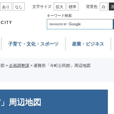
文字サイズ
背景色
あり
なし
拡大
標準
白
キーワード検索
子育て・文化・スポーツ
産業・ビジネス
務部
>
企画調整課
>
避難所「今町公民館」周辺地図
館」周辺地図