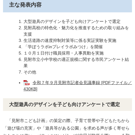
主な発表内容
大型遊具のデザインを子ども向けアンケートで選定
見附高校の特色化・魅力化を推進するための取り組みを
支援
生活道路の速度抑制対策等に係る実証実験を実施
「学ぼうラボinプレイラボみつけ」を開催
１０月１日付け職員採用・人事異動を実施
見附市立小中学校の適正規模に関する市民アンケート結
果
その他
令和７年９月見附市記者会見議事録 [PDFファイル／
430KB]
大型遊具のデザインを子ども向けアンケートで選定
「見附市こども計画」の策定の際、子育て世帯や子どもたちから
「遊び場の充実」や「遊具等がある公園」を求める声が多く寄せら