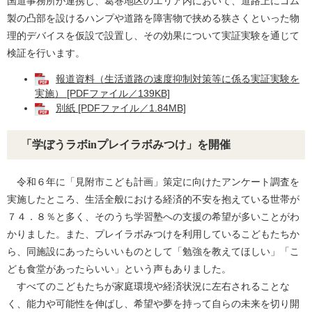
国道事務所が連携し、葛巻地区のエリア内において、道路上にゴム
製の凸部を設けるハンプや道路を障害物で挟める狭さくといった物
理的デバイスを仮設で設置し、その効果について実証実験を通じて
検証を行います。​
報道資料（生活道路の速度抑制対策等に係る実証実験を
実施） [PDFファイル／139KB]
別紙 [PDFファイル／1.84MB]
「学ぼうラボinプレイラボみつけ」を開催
令和６年に「見附市こども計画」策定に向けたアンケート調査を
実施したところ、生活全般における経済的不安を抱えている世帯が
７４．８％と多く、そのうち学習塾への支援の希望が多いことがわ
かりました。また、プレイラボみつけを利用しているこどもたちか
ら、同施設にあったらいいものとして「勉強を教えてほしい」「こ
ども食堂があったらいい」という声もありました。
すべてのこどもたちが家庭環境や経済状況に左右されることな
く、能力や可能性を伸ばし、希望や夢を持って自らの未来を切り開