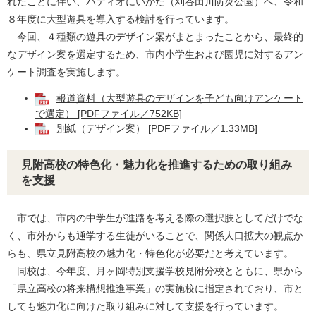
れたことに伴い、パティオにいがた（刈谷田川防災公園）へ、令和
８年度に大型遊具を導入する検討を行っています。
​ 今回、４種類の遊具のデザイン案がまとまったことから、最終的
なデザイン案を選定するため、市内小学生および園児に対するアン
ケート調査を実施します。
報道資料（大型遊具のデザインを子ども向けアンケート
で選定） [PDFファイル／752KB]
別紙（デザイン案） [PDFファイル／1.33MB]
見附高校の特色化・魅力化を推進するための取り組み
を支援
市では、市内の中学生が進路を考える際の選択肢としてだけでな
く、市外からも通学する生徒がいることで、関係人口拡大の観点か
らも、県立見附高校の魅力化・特色化が必要だと考えています。
同校は、今年度、月ヶ岡特別支援学校見附分校とともに、県から
「県立高校の将来構想推進事業」の実施校に指定されており、市と
しても魅力化に向けた取り組みに対して支援を行っています。