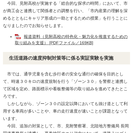
今回、見附高校が実施する「総合的な探求の時間」において、市
が商工会と連携して関係者との調整を行い、「市内産業の理解を深
めるとともにキャリア形成の一助とするための授業」を行うことに
なりましたのでお知らせします。​
報道資料（見附高校の特色化・魅力化を推進するための
取り組みを支援） [PDFファイル／169KB]
生活道路の速度抑制対策等に係る実証実験を実施
市では、通学児童を含む歩行者の安全な通行の確保を目的とし
て、時速３０キロの速度規制を行う「ゾーン３０」を警察と連携し
て区域を定め、路面標示や看板整備等の取り組みを進めてきたとこ
ろです。
しかしながら、ゾーン３０の設定以降においても抜け道として利
用する車両が多いことや、車の走行速度が速いことが課題となって
います。
今回、追加の対策として、市、見附警察署、北陸地方整備局 長岡