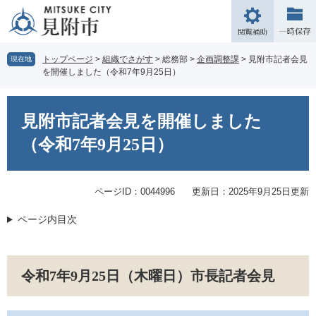
ペ
メ
ー
ニ
閲
ジ
ュ
覧
の
ー
補
トップページ
>
組織でさがす
>
総務部
>
企画調整課
>
見附市記者会見
現在地
先
を
を開催しました（令和7年9月25日）
助
頭
飛
で
ば
本
す。
し
文
見附市記者会見を開催しました
て
本
（令和7年9月25日）
文
へ
ページID：0044996
更新日：2025年9月25日更新
ページ内目次
令和7年9月25日（木曜日）市長記者会見