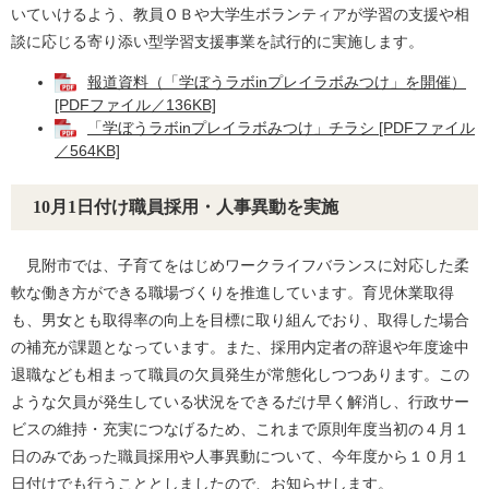
いていけるよう、教員ＯＢや大学生ボランティアが学習の支援や相
談に応じる寄り添い型学習支援事業を試行的に実施します。
報道資料（「学ぼうラボinプレイラボみつけ」を開催）
[PDFファイル／136KB]
「学ぼうラボinプレイラボみつけ」チラシ [PDFファイル
／564KB]
10月1日付け職員採用・人事異動を実施
見附市では、子育てをはじめワークライフバランスに対応した柔
軟な働き方ができる職場づくりを推進しています。育児休業取得
も、男女とも取得率の向上を目標に取り組んでおり、取得した場合
の補充が課題となっています。また、採用内定者の辞退や年度途中
退職なども相まって職員の欠員発生が常態化しつつあります。この
ような欠員が発生している状況をできるだけ早く解消し、行政サー
ビスの維持・充実につなげるため、これまで原則年度当初の４月１
日のみであった職員採用や人事異動について、今年度から１０月１
日付けでも行うこととしましたので、お知らせします。