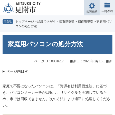
ペ
メ
ー
ニ
閲
ジ
ュ
覧
の
ー
補
トップページ
>
組織でさがす
>
都市基盤部
>
都市環境課
>
家庭用パソ
現在地
先
を
コンの処分方法
助
頭
飛
で
ば
本
す。
し
文
家庭用パソコンの処分方法
て
本
文
ページID：0001617
更新日：2023年8月16日更新
へ
ページ内目次
家庭で不要になったパソコンは、「資源有効利用促進法」に基づ
き、パソコンメーカー等が回収し、リサイクルを実施しているた
め、市では回収できません。次の方法により適正に処理してくださ
い。