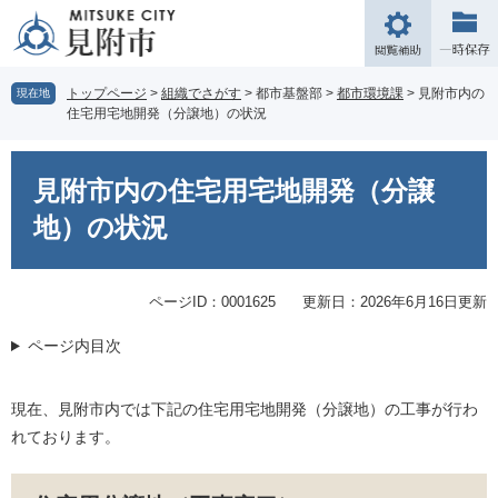
ペ
メ
ー
ニ
閲
ジ
ュ
覧
の
ー
補
トップページ
>
組織でさがす
>
都市基盤部
>
都市環境課
>
見附市内の
現在地
先
を
住宅用宅地開発（分譲地）の状況
助
頭
飛
で
ば
本
す。
し
文
見附市内の住宅用宅地開発（分譲
て
本
地）の状況
文
へ
ページID：0001625
更新日：2026年6月16日更新
ページ内目次
現在、見附市内では下記の住宅用宅地開発（分譲地）の工事が行わ
れております。