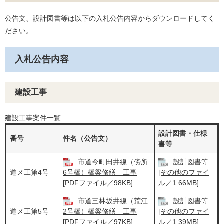
公告文、設計図書等は以下の入札公告内容からダウンロードしてく
ださい。
入札公告内容
建設工事
建設工事案件一覧
設計図書・仕様
番号
件名（公告文）
書等
市道今町田井線（傍所
設計図書等
道メ工第4号
6号橋）橋梁修繕 工事
[その他のファイ
[PDFファイル／98KB]
ル／1.66MB]
市道三林坂井線（荒江
設計図書等
道メ工第5号
2号橋）橋梁修繕 工事
[その他のファイ
[PDFファイル／97KB]
ル／1.39MB]