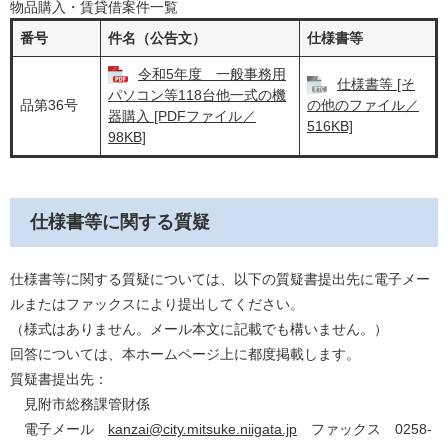
物品購入・賃貸借案件一覧
番号
件名（公告文）
仕様書等
令和5年度 一般事務用
仕様書等 [そ
パソコン等118台他一式の機
品第36号
の他のファイル／
器購入 [PDFファイル／
516KB]
98KB]
仕様書等に関する質疑
仕様書等に関する質疑については、以下の質疑書提出先に電子メー
ルまたはファックスにより提出してください。
（様式はありません。メール本文に記載でも構いません。）
回答については、本ホームページ上に都度掲載します。
質疑書提出先：
見附市総務課管財係
電子メール
kanzai@city.mitsuke.niigata.jp
ファックス 0258-