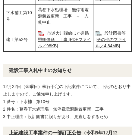
葛巻下水処理場 無停電電
下水補工第10
源装置更新 工事 → 入
号
札中止
市道大川端線ほか道路
設計図書等
建工第52号
照明修繕 工事 [PDFファイ
[その他のファイ
ル／98KB]
ル／4.84MB]
建設工事入札中止のお知らせ
12月22日（金曜日）執行予定の下記案件について、下記のとおり中
止しますので、ご通知申し上げます。
1.番号：下水補工第10号
2.件名：葛巻下水処理場 無停電電源装置更新 工事
3.中止理由：設計図書に誤りがあり、見直しをするため
上記建設工事案件の一部訂正公告（令和5年12月12