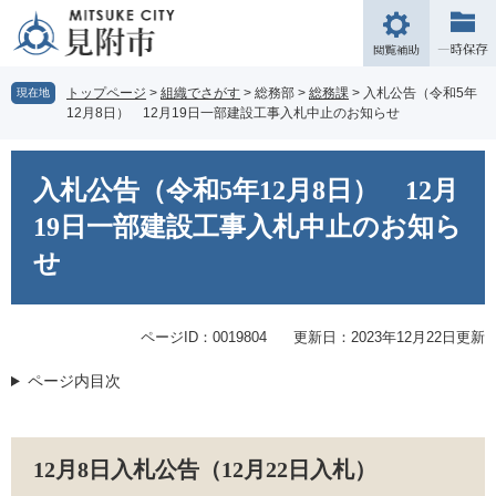
ペ
メ
ー
ニ
閲
ジ
ュ
覧
の
ー
補
トップページ
>
組織でさがす
>
総務部
>
総務課
>
入札公告（令和5年
現在地
先
を
12月8日） 12月19日一部建設工事入札中止のお知らせ
助
頭
飛
で
ば
本
す。
し
文
入札公告（令和5年12月8日） 12月
て
本
19日一部建設工事入札中止のお知ら
文
せ
へ
ページID：0019804
更新日：2023年12月22日更新
ページ内目次
12月8日入札公告（12月22日入札）