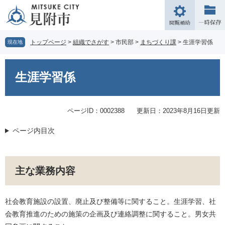
ペ
メ
ー
ニ
閲
ジ
ュ
覧
の
ー
補
トップページ
>
組織でさがす
>
市民部
>
まちづくり課
>
生涯学習係
現在地
先
を
助
頭
飛
本
で
ば
文
生涯学習係
す。
し
て
本
文
ページID：0002388
更新日：2023年8月16日更新
へ
ページ内目次
主な業務内容
社会教育施設の設置、廃止及び整備等に関すること。生涯学習、社
会教育推進のための施策の企画及び連絡調整に関すること。男女共