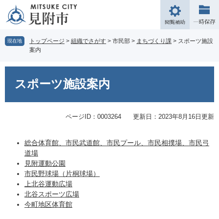
ペ
メ
ー
ニ
閲
ジ
ュ
覧
の
ー
補
トップページ
>
組織でさがす
>
市民部
>
まちづくり課
>
スポーツ施設
現在地
先
を
案内
助
頭
飛
で
ば
本
す。
し
文
スポーツ施設案内
て
本
文
ページID：0003264
更新日：2023年8月16日更新
へ
総合体育館、市民武道館、市民プール、市民相撲場、市民弓
道場
見附運動公園
市民野球場（片桐球場）
上北谷運動広場
北谷スポーツ広場
今町地区体育館