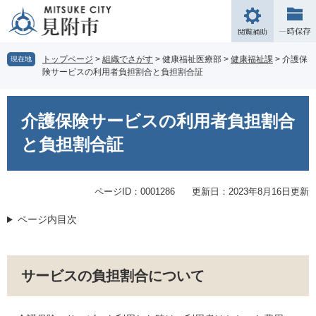
ペ
メ
ー
ニ
閲
ジ
ュ
覧
の
ー
補
トップページ
>
組織でさがす
>
健康福祉医療部
>
健康福祉課
>
介護保
現在地
先
を
険サービスの利用者負担割合と負担割合証
助
頭
飛
で
ば
本
す。
し
文
介護保険サービスの利用者負担割合
て
本
と負担割合証
文
へ
ページID：0001286
更新日：2023年8月16日更新
ページ内目次
サービスの負担割合について