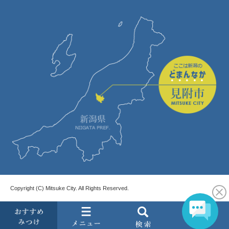
Copyright (C) Mitsuke City. All Rights Reserved.
お
メ
検
す
ニ
索
す
ュ