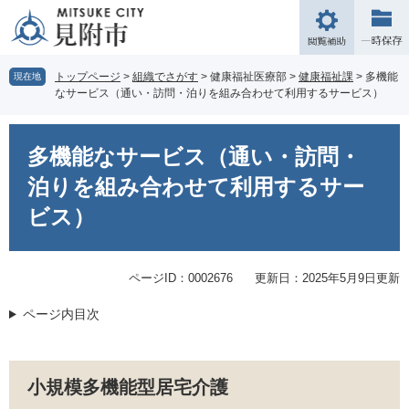
ペ
メ
ー
ニ
閲
ジ
ュ
覧
の
ー
補
トップページ
>
組織でさがす
>
健康福祉医療部
>
健康福祉課
>
多機能
現在地
先
を
なサービス（通い・訪問・泊りを組み合わせて利用するサービス）
助
頭
飛
で
ば
本
す。
し
文
多機能なサービス（通い・訪問・
て
本
泊りを組み合わせて利用するサー
文
ビス）
へ
ページID：0002676
更新日：2025年5月9日更新
ページ内目次
小規模多機能型居宅介護