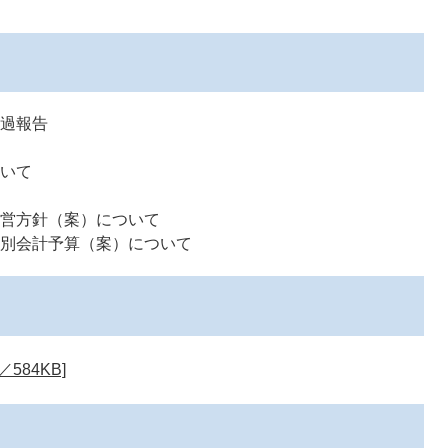
経過報告
ついて
運営方針（案）について
特別会計予算（案）について
584KB]