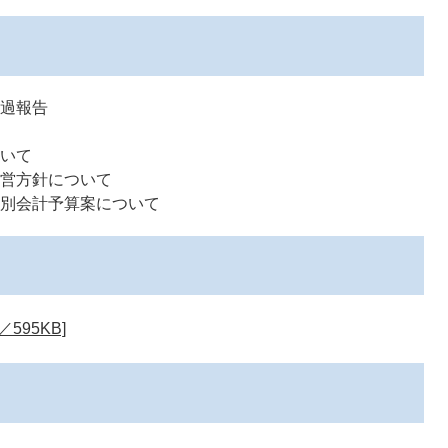
経過報告
て
ついて
運営方針について
特別会計予算案について
595KB]