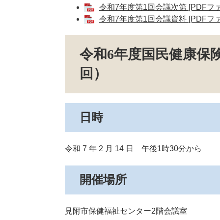
令和7年度第1回会議次第 [PDFファ
令和7年度第1回会議資料 [PDFファ
令和6年度国民健康保
回）
日時
令和 7 年 2 月 14 日 午後1時30分から
開催場所
見附市保健福祉センター2階会議室