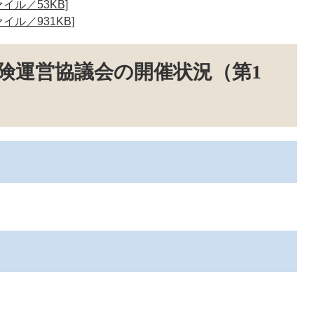
イル／53KB]
イル／931KB]
険運営協議会の開催状況（第1