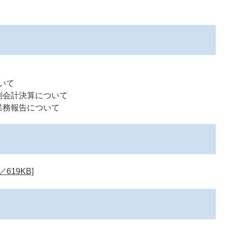
いて
別会計決算について
業務報告について
619KB]