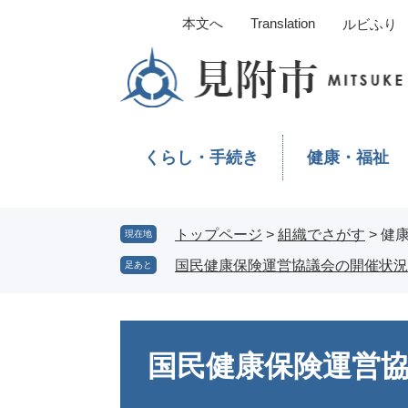
ペ
メ
本文へ
Translation
ルビふり
ー
ニ
ジ
ュ
の
ー
先
を
頭
飛
で
ば
くらし・手続き
健康・福祉
す。
し
て
本
文
トップページ
>
組織でさがす
>
健
現在地
へ
国民健康保険運営協議会の開催状況
足あと
本
文
国民健康保険運営