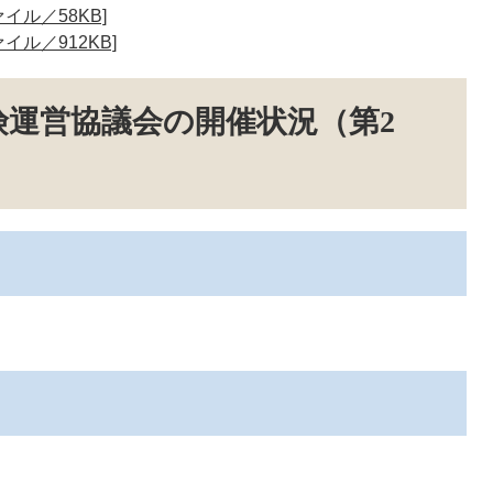
イル／58KB]
イル／912KB]
険運営協議会の開催状況（第2