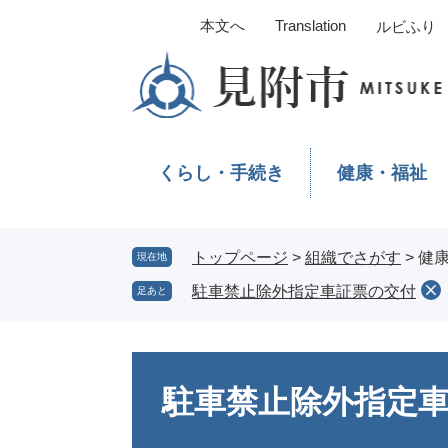
ペ
メ
本文へ
Translation
ルビふり
ー
ニ
ジ
ュ
の
ー
先
を
頭
飛
で
ば
くらし・手続き
健康・福祉
す。
し
て
本
文
トップページ
>
組織でさがす
>
健
現在地
へ
駐車禁止除外指定車証票の交付
足あと
本
文
駐車禁止除外指定