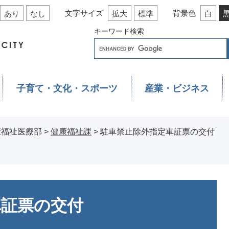
文字サイズ
背景色
あり
なし
拡大
標準
白
キーワード検索
子育て・文化・スポーツ
産業・ビジネス
康福祉医療部
>
健康福祉課
>
駐車禁止除外指定車証票の交付
車証票の交付