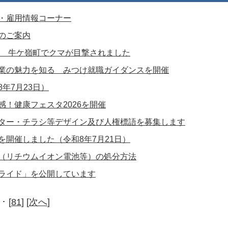
・雇用情報コーナー
のご案内
2日 牛ケ嶺町でクマが目撃されました
業の魅力を知る みつけ就職ガイダンスを開催
年7月23日）
感！健康フェスタ2026を開催
ター・チラシ等デザイン及び人権標語を募集します
を開催しました（令和8年7月21日）
（リチウムイオン電池等）の処分方法
ライド」を公開しています
･･ [
81
] [
次へ
]