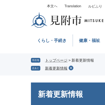
ペ
メ
本文へ
Translation
ルビふり
ー
ニ
ジ
ュ
の
ー
先
を
頭
飛
で
ば
くらし・手続き
健康・福祉
す。
し
て
本
文
トップページ
>
新着更新情報
現在地
へ
新着更新情報
足あと
本
文
新着更新情報