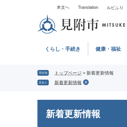
ペ
メ
本文へ
Translation
ルビふり
ー
ニ
ジ
ュ
の
ー
先
を
頭
飛
で
ば
くらし・手続き
健康・福祉
す。
し
て
本
文
トップページ
>
新着更新情報
現在地
へ
新着更新情報
足あと
本
文
新着更新情報