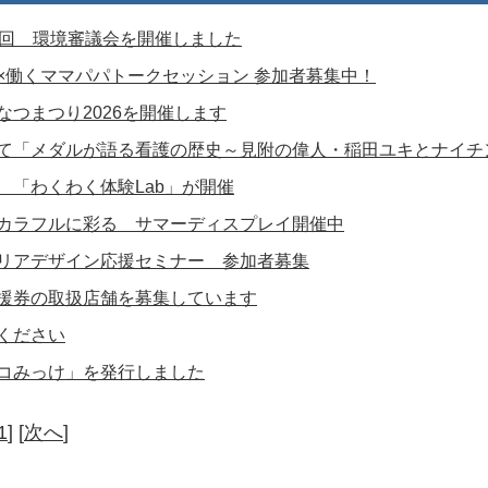
1回 環境審議会を開催しました
×働くママパパトークセッション 参加者募集中！
なつまつり2026を開催します
て「メダルが語る看護の歴史～見附の偉人・稲田ユキとナイチ
 「わくわく体験Lab」が開催
カラフルに彩る サマーディスプレイ開催中
リアデザイン応援セミナー 参加者募集
援券の取扱店舗を募集しています
ください
コみっけ」を発行しました
1
] [
次へ
]