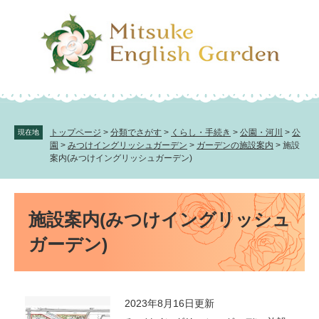
ペ
メ
ー
ニ
ジ
ュ
の
ー
先
を
頭
飛
で
ば
す。
し
て
トップページ
>
分類でさがす
>
くらし・手続き
>
公園・河川
>
公
現在地
本
園
>
みつけイングリッシュガーデン
>
ガーデンの施設案内
>
施設
文
案内(みつけイングリッシュガーデン)
へ
本
文
施設案内(みつけイングリッシュ
ガーデン)
2023年8月16日更新