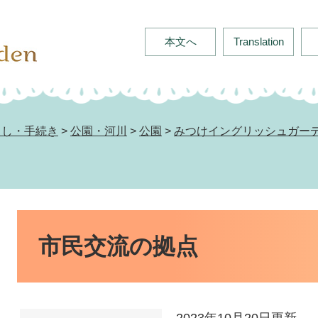
本文へ
Translation
らし・手続き
>
公園・河川
>
公園
>
みつけイングリッシュガー
本
文
市民交流の拠点