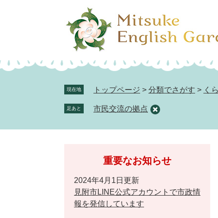
ペ
メ
ー
ニ
ジ
ュ
の
ー
先
を
頭
飛
で
ば
トップページ
>
分類でさがす
>
く
現在地
す。
し
市民交流の拠点
足あと
て
本
文
へ
重要なお知らせ
2024年4月1日更新
見附市LINE公式アカウントで市政情
報を発信しています