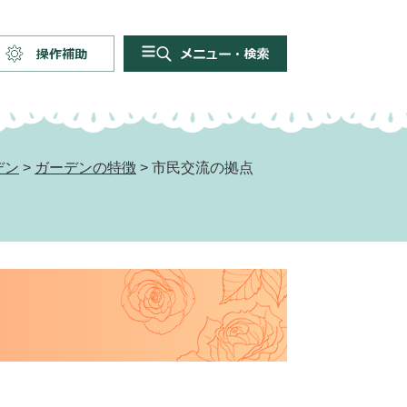
操
メ
作
ニ
補
ュ
助
ー・
検
デン
>
ガーデンの特徴
>
市民交流の拠点
索