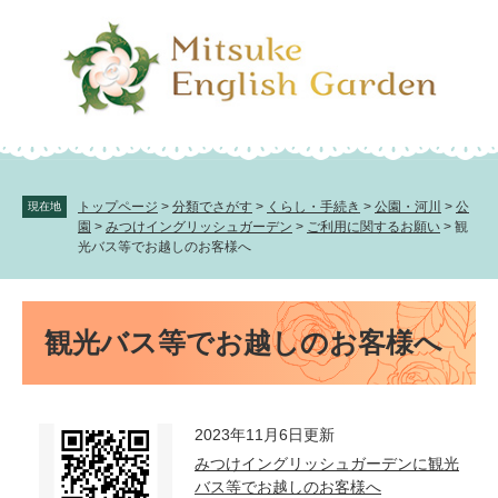
ペ
メ
ー
ニ
ジ
ュ
の
ー
先
を
頭
飛
で
ば
す。
し
て
トップページ
>
分類でさがす
>
くらし・手続き
>
公園・河川
>
公
現在地
本
園
>
みつけイングリッシュガーデン
>
ご利用に関するお願い
>
観
文
光バス等でお越しのお客様へ
へ
本
文
観光バス等でお越しのお客様へ
2023年11月6日更新
みつけイングリッシュガーデンに観光
バス等でお越しのお客様へ