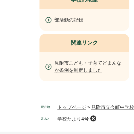
部活動の記録
関連リンク
見附市こども・子育てどまんな
か条例を制定しました
トップページ
>
見附市立今町中学
現在地
学校たより4号
足あと