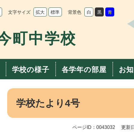
文字サイズ
背景色
拡大
標準
白
黒
青
今町中学校
学校の様子
各学年の部屋
お知
本
文
学校たより4号
ページID：0043032
更新日