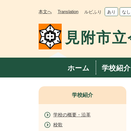
ペ
メ
ー
ニ
本文へ
Translation
ルビふり
あり
なし
ジ
ュ
の
ー
先
を
見附市立
頭
飛
で
ば
す。
し
て
ホーム
学校紹介
本
文
へ
学校紹介
学校の概要・沿革
校歌