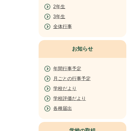
2年生
3年生
全体行事
お知らせ
年間行事予定
月ごとの行事予定
学校だより
学校評価だより
各種届出
学校の取組