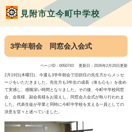
ペ
メ
ー
ニ
見附市立今町中学校
ジ
ュ
の
ー
先
を
頭
飛
本
で
ば
文
3学年朝会 同窓会入会式
す。
し
て
本
文
ページID：0050743
更新日：2026年2月20日更新
へ
2月19日(木曜日)、今週も3学年朝会で旧担任の先生方からメッセ
ージをいただきました。先生方も3年生の成長（体も心も）を改め
て実感し、感慨深い時間となりました。その後、今町中学校同窓
会、会長様、副会長様をお迎えし、同窓会入会式が執り行われま
した。代表生徒が卒業と同時に今町中学校を支える一員としての
決意を堂々と述べていました。