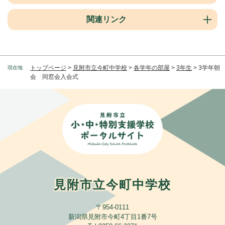
関連リンク
トップページ
>
見附市立今町中学校
>
各学年の部屋
>
3年生
>
3学年朝
現在地
会 同窓会入会式
見附市立今町中学校
〒954-0111
新潟県見附市今町4丁目1番7号