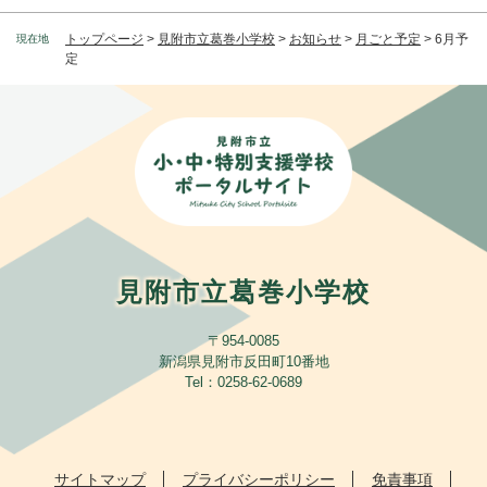
トップページ
>
見附市立葛巻小学校
>
お知らせ
>
月ごと予定
>
6月予
現在地
定
見附市立葛巻小学校
〒954-0085
新潟県見附市反田町10番地
​Tel：0258-62-0689
サイトマップ
プライバシーポリシー
免責事項