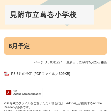
ペ
メ
ー
ニ
ジ
ュ
見附市立葛巻小学校
の
ー
先
を
頭
飛
で
ば
す。
し
本
て
文
6月予定
本
文
へ
ページID：0011227
更新日：2026年5月25日更新
R8 6月の予定 [PDFファイル／309KB]
PDF形式のファイルをご覧いただく場合には、Adobe社が提供するAdobe
Readerが必要です。