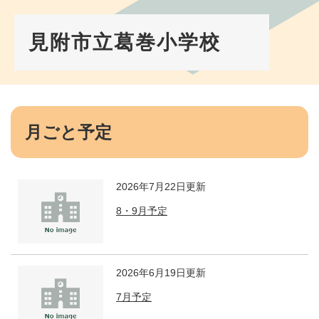
ペ
メ
ー
ニ
ジ
ュ
見附市立葛巻小学校
の
ー
先
を
頭
飛
で
ば
す。
し
本
て
文
月ごと予定
本
文
へ
2026年7月22日更新
8・9月予定
2026年6月19日更新
7月予定