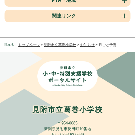
PTA・地域
関連リンク
トップページ
>
見附市立葛巻小学校
>
お知らせ
>
月ごと予定
現在地
見附市立葛巻小学校
〒954-0085
新潟県見附市反田町10番地
​Tel：0258-62-0689