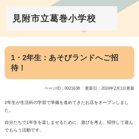
ペ
メ
ー
ニ
ジ
ュ
見附市立葛巻小学校
の
ー
先
を
頭
飛
で
ば
す。
し
本
て
文
1・2年生：あそびランドへご招
本
待！
文
へ
ページID：0021638
更新日：2024年2月1日更新
2年生が生活科の学習で準備を進めてきたお店をオープンしまし
た。
自分たちで1年生を楽しませるために、遊びを考え、招待して遊ん
でもらう活動です。