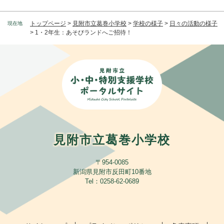
トップページ
>
見附市立葛巻小学校
>
学校の様子
>
日々の活動の様子
現在地
>
1・2年生：あそびランドへご招待！
見附市立葛巻小学校
〒954-0085
新潟県見附市反田町10番地
​Tel：0258-62-0689