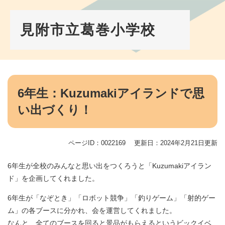
ペ
メ
ー
ニ
ジ
ュ
見附市立葛巻小学校
の
ー
先
を
頭
飛
で
ば
す。
し
本
て
文
6年生：Kuzumakiアイランドで思
本
い出づくり！
文
へ
ページID：0022169
更新日：2024年2月21日更新
6年生が全校のみんなと思い出をつくろうと「Kuzumakiアイラン
ド」を企画してくれました。
6年生が「なぞとき」「ロボット競争」「釣りゲーム」「射的ゲー
ム」の各ブースに分かれ、会を運営してくれました。
なんと、全てのブースを回ると景品がもらえるというビックイベ