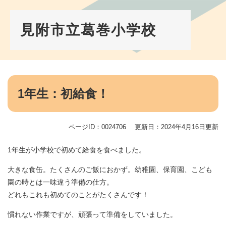
ペ
メ
ー
ニ
ジ
ュ
見附市立葛巻小学校
の
ー
先
を
頭
飛
で
ば
す。
し
本
て
文
1年生：初給食！
本
文
へ
ページID：0024706
更新日：2024年4月16日更新
1年生が小学校で初めて給食を食べました。
大きな食缶。たくさんのご飯におかず。幼稚園、保育園、こども
園の時とは一味違う準備の仕方。
どれもこれも初めてのことがたくさんです！
慣れない作業ですが、頑張って準備をしていました。