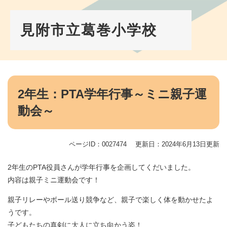
ペ
メ
ー
ニ
ジ
ュ
見附市立葛巻小学校
の
ー
先
を
頭
飛
で
ば
す。
し
本
て
文
2年生：PTA学年行事～ミニ親子運
本
動会～
文
へ
ページID：0027474
更新日：2024年6月13日更新
2年生のPTA役員さんが学年行事を企画してくだいました。
内容は親子ミニ運動会です！
親子リレーやボール送り競争など、親子で楽しく体を動かせたよ
うです。
子どもたちの真剣に大人に立ち向かう姿！