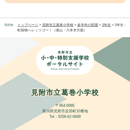
トップページ
>
見附市立葛巻小学校
>
各学年の部屋
>
3年生
>
3年生：
現在地
町探検へレッツゴー！（漆山・六本木方面）
見附市立葛巻小学校
〒954-0085
新潟県見附市反田町10番地
​Tel：0258-62-0689