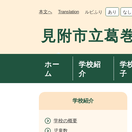
ペ
メ
ー
ニ
本文へ
Translation
ルビふり
あり
なし
ジ
ュ
の
ー
見附市立葛
先
を
頭
飛
で
ば
す。
し
て
ホー
学校紹
学
本
ム
介
子
文
へ
学校紹介
学校の概要
児童数