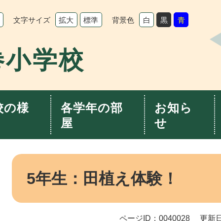
文字サイズ
背景色
拡大
標準
白
黒
青
巻小学校
校の様
各学年の部
お知ら
屋
せ
本
文
5年生：田植え体験！
ページID：0040028
更新日