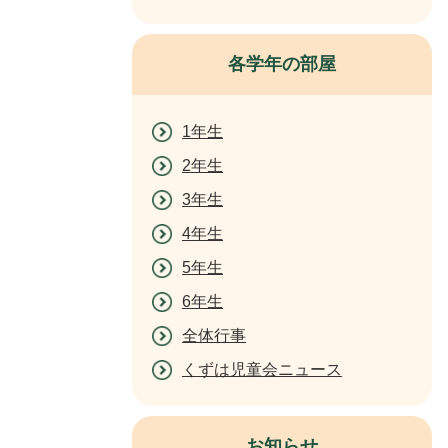
各学年の部屋
1年生
2年生
3年生
4年生
5年生
6年生
全体行事
くずは児童会ニュース
お知らせ