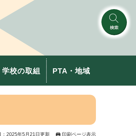
検
索
学校の取組
PTA・地域
：2025年5月21日更新
印刷ページ表示