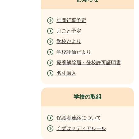
年間行事予定
月ごと予定
学校だより
学校評価だより
療養解除届・登校許可証明書
名札購入
学校の取組
保護者連絡について
くずはメディアルール