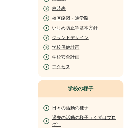
校時表
校区略図・通学路
いじめ防止等基本方針
グランドデザイン
学校保健計画
学校安全計画
アクセス
学校の様子
日々の活動の様子
過去の活動の様子（くずはブロ
グ）