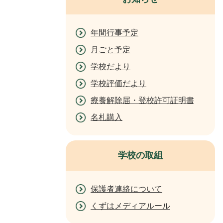
年間行事予定
月ごと予定
学校だより
学校評価だより
療養解除届・登校許可証明書
名札購入
学校の取組
保護者連絡について
くずはメディアルール