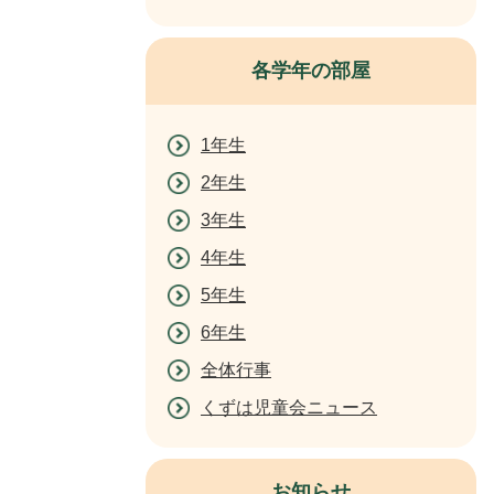
各学年の部屋
1年生
2年生
3年生
4年生
5年生
6年生
全体行事
くずは児童会ニュース
お知らせ