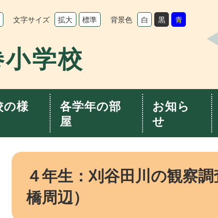
文字サイズ
背景色
拡大
標準
白
黒
青
巻小学校
校の様
各学年の部
お知ら
屋
せ
本
文
４年生：刈谷田川の観察調
橋周辺）