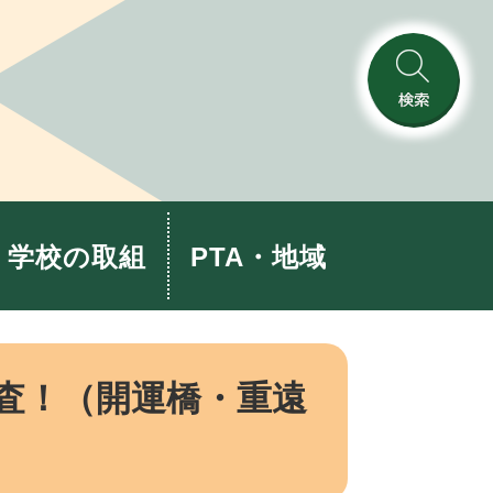
検
索
学校の取組
PTA・地域
査！（開運橋・重遠