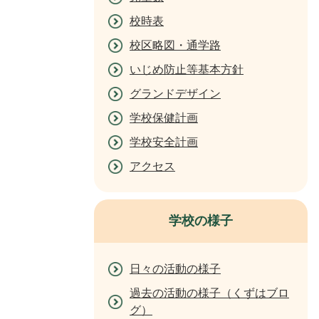
校時表
校区略図・通学路
いじめ防止等基本方針
グランドデザイン
学校保健計画
学校安全計画
アクセス
学校の様子
日々の活動の様子
過去の活動の様子（くずはブロ
グ）