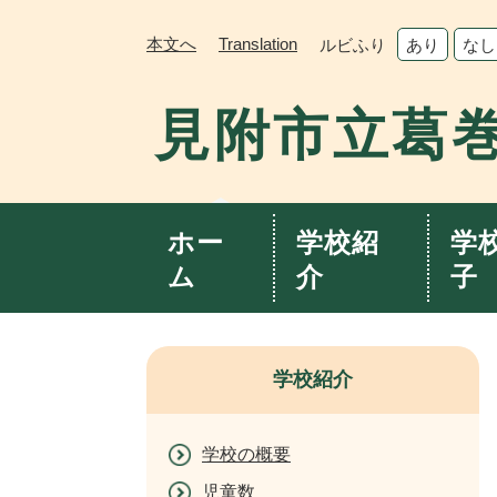
ペ
メ
ー
ニ
本文へ
Translation
ルビふり
あり
なし
ジ
ュ
の
ー
見附市立葛
先
を
頭
飛
で
ば
す。
し
て
ホー
学校紹
学
本
ム
介
子
文
へ
学校紹介
学校の概要
児童数