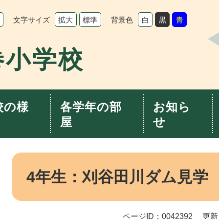
文字サイズ
背景色
拡大
標準
白
黒
青
巻小学校
校の様
各学年の部
お知ら
屋
せ
本
文
4年生：刈谷田川ダム見学
ページID：0042392
更新