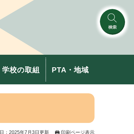
検
索
学校の取組
PTA・地域
日：2025年7月3日更新
印刷ページ表示