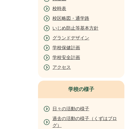
校時表
校区略図・通学路
いじめ防止等基本方針
グランドデザイン
学校保健計画
学校安全計画
アクセス
学校の様子
日々の活動の様子
過去の活動の様子（くずはブロ
グ）