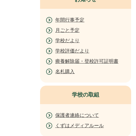
年間行事予定
月ごと予定
学校だより
学校評価だより
療養解除届・登校許可証明書
名札購入
学校の取組
保護者連絡について
くずはメディアルール