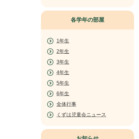
各学年の部屋
1年生
2年生
3年生
4年生
5年生
6年生
全体行事
くずは児童会ニュース
お知らせ