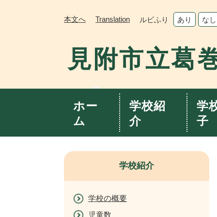
ペ
メ
ー
ニ
本文へ
Translation
ルビふり
あり
なし
ジ
ュ
の
ー
見附市立葛
先
を
頭
飛
で
ば
す。
し
て
ホー
学校紹
学
本
ム
介
子
文
へ
学校紹介
学校の概要
児童数