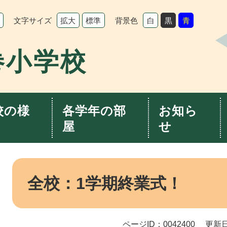
文字サイズ
背景色
拡大
標準
白
黒
青
巻小学校
校の様
各学年の部
お知ら
屋
せ
本
文
全校：1学期終業式！
ページID：0042400
更新日