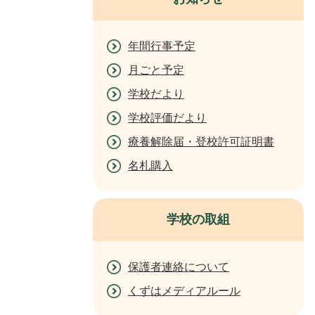
年間行事予定
月ごと予定
学校だより
学校評価だより
療養解除届・登校許可証明書
名札購入
学校の取組
保護者連絡について
くずはメディアルール