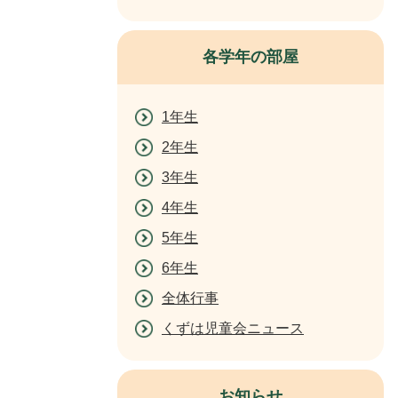
各学年の部屋
1年生
2年生
3年生
4年生
5年生
6年生
全体行事
くずは児童会ニュース
お知らせ