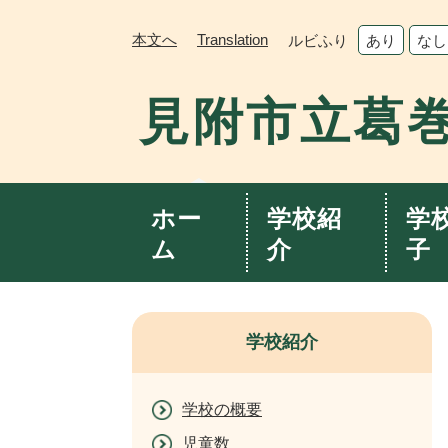
ペ
メ
ー
ニ
本文へ
Translation
ルビふり
あり
なし
ジ
ュ
の
ー
見附市立葛
先
を
頭
飛
で
ば
す。
し
て
ホー
学校紹
学
本
ム
介
子
文
へ
学校紹介
学校の概要
児童数