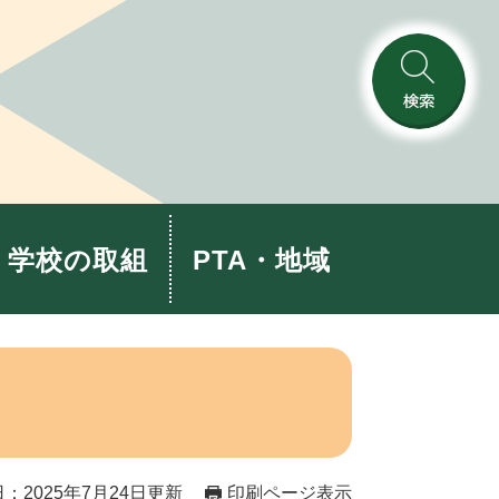
検
索
学校の取組
PTA・地域
：2025年7月24日更新
印刷ページ表示