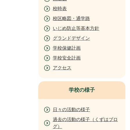
校時表
校区略図・通学路
いじめ防止等基本方針
グランドデザイン
学校保健計画
学校安全計画
アクセス
学校の様子
日々の活動の様子
過去の活動の様子（くずはブロ
グ）