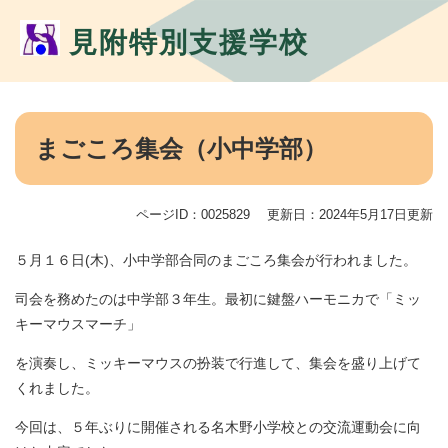
ペ
メ
ー
ニ
見附特別支援学校
ジ
ュ
の
ー
先
を
頭
飛
本
で
ば
文
まごころ集会（小中学部）
す。
し
て
本
ページID：0025829
更新日：2024年5月17日更新
文
へ
５月１６日(木)、小中学部合同のまごころ集会が行われました。
司会を務めたのは中学部３年生。最初に鍵盤ハーモニカで「ミッ
キーマウスマーチ」
を演奏し、ミッキーマウスの扮装で行進して、集会を盛り上げて
くれました。
今回は、５年ぶりに開催される名木野小学校との交流運動会に向