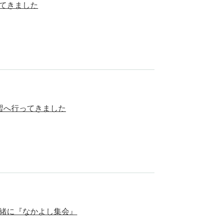
てきました
習へ行ってきました
緒に『なかよし集会』