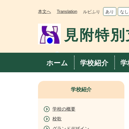
ペ
メ
ー
ニ
本文へ
Translation
ルビふり
あり
なし
ジ
ュ
の
ー
見附特別
先
を
頭
飛
で
ば
す。
し
て
ホーム
学校紹介
学
本
文
へ
学校紹介
学校の概要
校歌
グランドデザイン