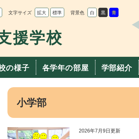
文字サイズ
背景色
拡大
標準
白
黒
青
支援学校
校の様子
各学年の部屋
学部紹介
本
文
小学部
2026年7月9日更新