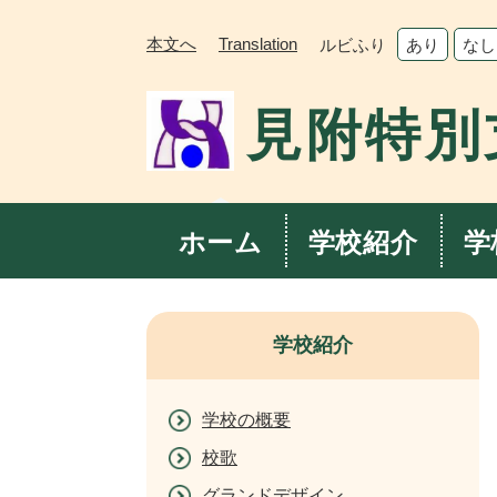
ペ
メ
ー
ニ
本文へ
Translation
ルビふり
あり
なし
ジ
ュ
の
ー
見附特別
先
を
頭
飛
で
ば
す。
し
て
ホーム
学校紹介
学
本
文
へ
学校紹介
学校の概要
校歌
グランドデザイン