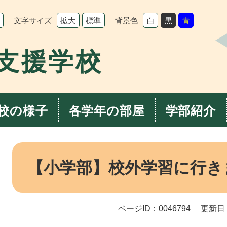
文字サイズ
背景色
拡大
標準
白
黒
青
支援学校
校の様子
各学年の部屋
学部紹介
本
文
【小学部】校外学習に行き
ページID：0046794
更新日：